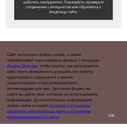
работать некорректно. Пожалуйста, проверьте
соединение с интернетом или обратитесь к
владельцу сайта.
Сайт использует файлы cookie, а также
обрабатывает персональные данные с помощью
ОБРАБОТКА ДАННЫХ
КОНТАКТЫ
О НАС
Яндекс Метрики
, чтобы понять, как используется
сайт, иметь возможность улучшить его работу,
АКЦИИ
PREMIUM
FAZENDA
адаптировать содержание к вашим
предпочтениям и персонализировать
ДОГОВОР ОФЕРТЫ
ОПЛАТА И ДОСТАВКА
рекомендации для вас. Заполняя формы на
сайте вы даете свое согласие на использование
ИНТЕРЬЕРНОЕ ОЗЕЛЕНЕНИЕ
информации. Дополнительную информацию
можно найти в нашей
политике в отношении
обработки персональных данных и политике
ОК
конфиденциальности сайта
.
© 2019-2026 Все права на интеллектуальную
собственность сайта защищены законом РФ.