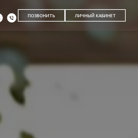
ПОЗВОНИТЬ
ЛИЧНЫЙ КАБИНЕТ