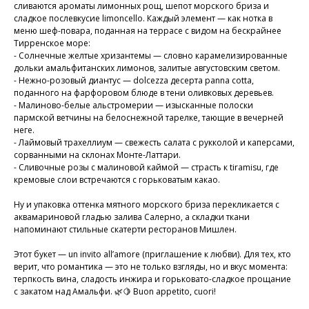
сливаются ароматы лимонных рощ, шепот морского бриза и
сладкое послевкусие limoncello. Каждый элемент — как нотка в
меню шеф-повара, поданная на террасе с видом на бескрайнее
Тирренское море:
- Солнечные желтые хризантемы — словно карамелизированные
дольки амальфитанских лимонов, залитые августовским светом.
- Нежно-розовый диантус — dolcezza десерта panna cotta,
поданного на фарфоровом блюде в тени оливковых деревьев.
- Малиново-белые альстромерии — изысканные полоски
пармской ветчины на белоснежной тарелке, тающие в вечерней
неге.
- Лаймовый трахеллиум — свежесть салата с рукколой и каперсами,
сорванными на склонах Монте-Латтари.
- Сливочные розы с малиновой каймой — страсть к tiramisu, где
кремовые слои встречаются с горьковатым какао.
⠀
Ну и упаковка оттенка мятного морского бриза перекликается с
аквамариновой гладью залива Салерно, а складки ткани
напоминают стильные скатерти ресторанов Мишлен.
⠀
Этот букет — un invito all’amore (приглашение к любви). Для тех, кто
верит, что романтика — это не только взгляды, но и вкус момента:
терпкость вина, сладость инжира и горьковато-сладкое прощание
с закатом над Амальфи. 🌿🍋 Buon appetito, cuori!
⠀