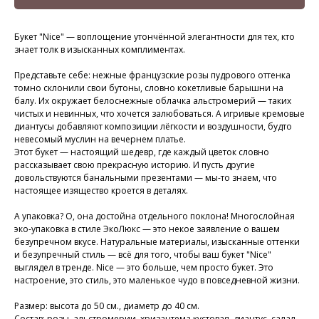
Букет "Nice" — воплощение утончённой элегантности для тех, кто
знает толк в изысканных комплиментах.
⠀
Представьте себе: нежные французские розы пудрового оттенка
томно склонили свои бутоны, словно кокетливые барышни на
балу. Их окружает белоснежные облачка альстромерий — таких
чистых и невинных, что хочется залюбоваться. А игривые кремовые
диантусы добавляют композиции лёгкости и воздушности, будто
невесомый муслин на вечернем платье.
Этот букет — настоящий шедевр, где каждый цветок словно
рассказывает свою прекрасную историю. И пусть другие
довольствуются банальными презентами — мы-то знаем, что
настоящее изящество кроется в деталях.
⠀
А упаковка? О, она достойна отдельного поклона! Многослойная
эко-упаковка в стиле ЭкоЛюкс — это некое заявление о вашем
безупречном вкусе. Натуральные материалы, изысканные оттенки
и безупречный стиль — всё для того, чтобы ваш букет "Nice"
выглядел в тренде. Nice — это больше, чем просто букет. Это
настроение, это стиль, это маленькое чудо в повседневной жизни.
⠀
Размер: высота до 50 см., диаметр до 40 см.
Состав: розы, альстромерии, хризантема кустовая, диантус, салал,