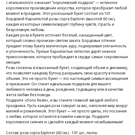
с итальянского означает "королевский подарок" — истинное
королевское произведение искусства, которое преобразит любой
момент в праздник. Этот роскошный букет состоит из 101
бордовой бархатистой розы сорта Explorer (высотой 60 см.),
каждая из которых символизирует глубину чувств, страсть и
безусловную любовь.
Каждая роза в букете источает богатый, насыщенный цвет,
который словно пронизан светом заката. Бордовые оттенки
придают этому букету магическую ауру, подчеркивая элегантность
и утонченность. Пухлые бархатистые лепестки дарят нежное
прикосновение, которое пробуждает в сердце самые сокровенные
эмоции.
Розы сложены в изысканный букет, создающий объем и динамику,
что позволяет каждому бутону раскрывать свою красоту в полном
объеме. Это не просто букет — это настоящий символ восхищения
и признания. Он станет идеальным подарком для вашего
любимого человека в день рождения, годовщину или в качестве
жеста любви без повода.
Подарите «Dono Reale», и вы станете главной звездой любого
праздника. Пусть каждая роза говорит за вас, наполняя мир вокруг
магией и романтикой. Этот букет — не просто цветы, это послание
о любви, которое останется в памяти навсегда. Подарите
королевское сияние и сделайте каждый момент незабываемым!
⠀
Состав: роза сорта Explorer (60 см.) - 101 шт., ленты