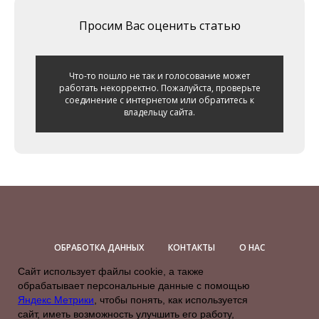
Просим Вас оценить статью
Что-то пошло не так и голосование может
работать некорректно. Пожалуйста, проверьте
соединение с интернетом или обратитесь к
владельцу сайта.
ОБРАБОТКА ДАННЫХ
КОНТАКТЫ
О НАС
Сайт использует файлы cookie, а также
АКЦИИ
PREMIUM
FAZENDA
обрабатывает персональные данные с помощью
Яндекс Метрики
, чтобы понять, как используется
ДОГОВОР ОФЕРТЫ
ОПЛАТА И ДОСТАВКА
сайт, иметь возможность улучшить его работу,