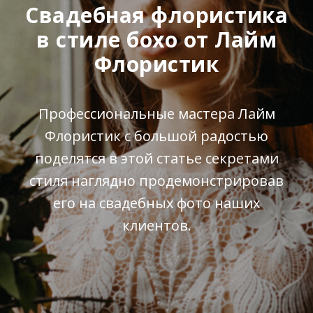
Свадебная флористика
в стиле бохо от Лайм
Флористик
Профессиональные мастера Лайм
Флористик с большой радостью
поделятся в этой статье секретами
стиля наглядно продемонстрировав
его на свадебных фото наших
клиентов.