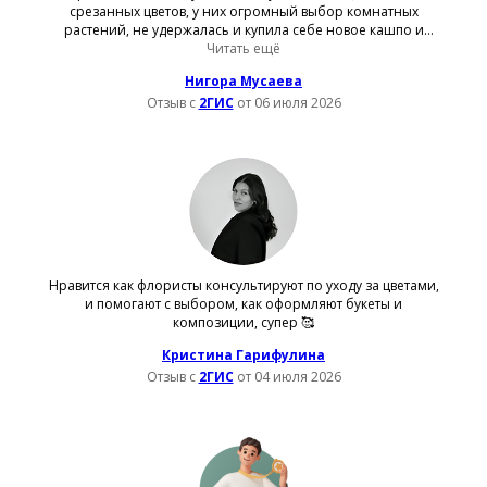
срезанных цветов, у них огромный выбор комнатных
растений, не удержалась и купила себе новое кашпо и
милую игрушку в подарок. Очень удобно, что есть доставка
Читать ещё
и накопительная система скидок — это мотивирует
Нигора Мусаева
возвращаться. Продавцы очень вежливые, помогли мне
Отзыв с
2ГИС
от 06 июля 2026
сориентироваться в удобрениях для моих домашних
цветов. Теперь за красотой только к вам!🥰
Нравится как флористы консультируют по уходу за цветами,
и помогают с выбором, как оформляют букеты и
композиции, супер 🥰
Кристина Гарифулина
Отзыв с
2ГИС
от 04 июля 2026