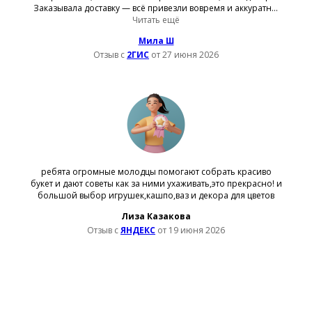
Заказывала доставку — всё привезли вовремя и аккуратно.
Читать ещё
Спасибо))
Мила Ш
Отзыв с
2ГИС
от 27 июня 2026
ребята огромные молодцы помогают собрать красиво
букет и дают советы как за ними ухаживать,это прекрасно! и
большой выбор игрушек,кашпо,ваз и декора для цветов
Лиза Казакова
Отзыв с
ЯНДЕКС
от 19 июня 2026