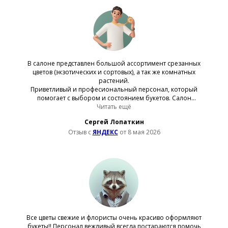
В салоне представлен большой ассортимент срезанных
цветов (экзотических и сортовых), а так же комнатных
растений.
Приветливый и професиональный персонал, который
помогает с выбором и состоянием букетов. Салон
красивый, уютный и чистый.
Читать ещё
Приятная единоразовая скидка 17% для новых клиентов!
Сергей Лопаткин
Отзыв с
ЯНДЕКС
от 8 мая 2026
Все цветы свежие и флористы очень красиво оформляют
букеты!! Персонал вежливый,всегда постараются помочь