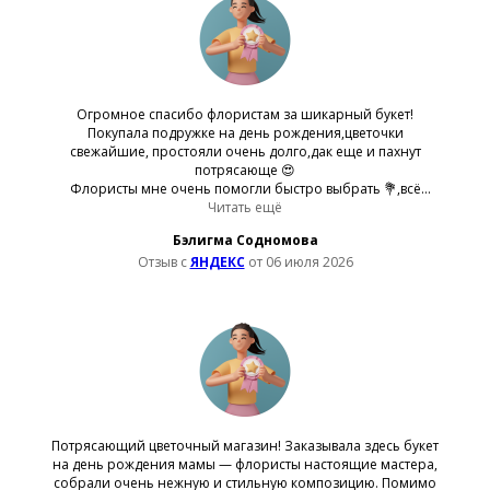
растения. Рекомендую и как розничный, и как оптовый
магазин!
Огромное спасибо флористам за шикарный букет!
Покупала подружке на день рождения,цветочки
свежайшие, простояли очень долго,дак еще и пахнут
потрясающе 😍
Флористы мне очень помогли быстро выбрать 💐,всё
подсказали, оформили очень красиво. Ну и сама
Читать ещё
атмосфера в цветочном приятная и вайбовая :))
Бэлигма Содномова
Обязательно вернусь еще
Отзыв с
ЯНДЕКС
от 06 июля 2026
Потрясающий цветочный магазин! Заказывала здесь букет
на день рождения мамы — флористы настоящие мастера,
собрали очень нежную и стильную композицию. Помимо