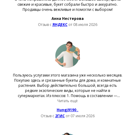
свежие и красивые, букет собрали быстро и аккуратно.
Продавцы очень вежливые и помогли с выбором!
Анна Нестерова
Отзыв с
ЯНДЕКС
от 08 июля 2026
Пользуюсь услугами этого магазина уже несколько месяцев.
Покупаю здесь и срезанные букеты для дома, и комнатные
растения. Выбор действительно большой, всегда есть
редкие экзотические виды, которые не найти в
супермаркетах. Из плюсов: 1. Помощь в составлении —
флористы грамотно собирают букеты под любой бюджет. 2.
Читать ещё
Сопутствующие товары — всегда в наличии вазы,
Hungj9190 .
удобрения, красивые горшки. 3. Доставка — привозят
Отзыв с
2ГИС
от 07 июля 2026
вовремя, цветы доезжают свежими. 4. Скидки — для
постоянных покупателей очень выгодная накопительная
система. Отдельно заказывала у них озеленение для офиса
— сделали всё быстро, подобрали неприхотливые