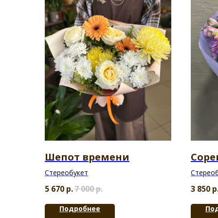
Шепот времени
Соре
Стереобукет
Стерео
5 670
р.
7 000
р.
3 850
р
Подробнее
По