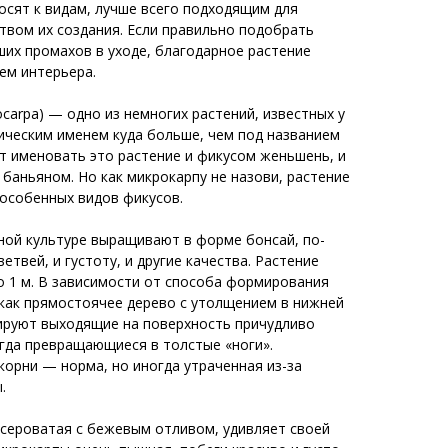
осят к видам, лучше всего подходящим для
ством их создания. Если правильно подобрать
ших промахов в уходе, благодарное растение
ем интерьера.
ocarpa) — одно из немногих растений, известных у
ическим именем куда больше, чем под названием
т именовать это растение и фикусом женьшень, и
 баньяном. Но как микрокарпу не назови, растение
 особенных видов фикусов.
ной культуре выращивают в форме бонсай, по-
етвей, и густоту, и другие качества. Растение
о 1 м. В зависимости от способа формирования
как прямостоячее дерево с утолщением в нижней
ируют выходящие на поверхность причудливо
гда превращающиеся в толстые «ноги».
орни — норма, но иногда утраченная из-за
.
 сероватая с бежевым отливом, удивляет своей