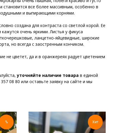
икрокарпы очень пышная, побеги красиво и густо
ом становится все более массивным, особенно в
воздушными и выпирающими корнями.
словно создана для контраста со светлой корой. Ее
кажутся очень яркими. Листья у фикуса
ткочерешковые, ланцетно-яйцевидные, широкие
орта, но всегда с заостренным кончиком.
ие не цветет, да и в оранжереях радует цветением
алуйста,
уточняйте наличие товара
в единой
357 08 80 или оставьте заявку на сайте и мы
%
Хит