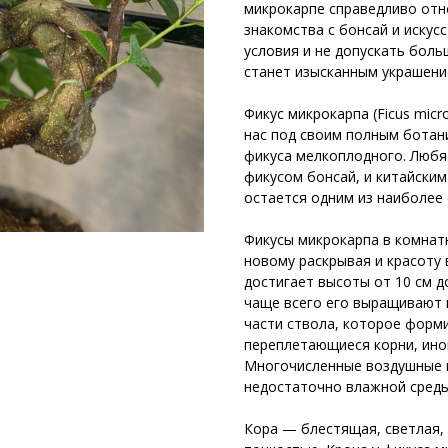
микрокарпе справедливо отн
знакомства с бонсай и искус
условия и не допускать боль
станет изысканным украшени
⠀
Фикус микрокарпа (Ficus micr
нас под своим полным ботан
фикуса мелкоплодного. Любя
фикусом бонсай, и китайским
остается одним из наиболее
⠀
Фикусы микрокарпа в комнат
новому раскрывая и красоту в
достигает высоты от 10 см д
чаще всего его выращивают 
части ствола, которое форм
переплетающиеся корни, ино
Многочисленные воздушные к
недостаточно влажной среды
⠀
Кора — блестящая, светлая,