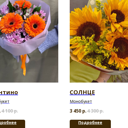
нтино
СОЛНЦЕ
букет
Монобукет
.
4 100
р.
3 450
р.
4 300
р.
дробнее
Подробнее