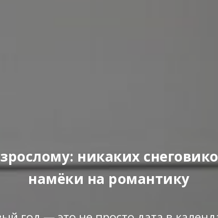
зрослому: никаких снеговико
намёки на романтику
ый год — это не просто дата в календ