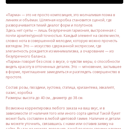
«Парма» — это не просто композиция, это молчаливая поэма в
линиях и объёмах. Шляпная коробка становится сценой, где
разворачивается тихий диалог форм и полутонов.
Здесь нет суеты — лишь безупречная гармония, выстроенная с
почти архитектурной точностью. Каждый элемент на своём месте,
словно нота в совершенной мелодии, которую можно прочесть
взглядом. Это — искусство сдержанной экспрессии, где
элегантность рождается из минимализма, а очарование — из
безупречного баланса.
«Парма» говорит без слов: о вкусе, о чувстве меры, о способности
видеть красоту в отточенных деталях. Это — мгновение, застывшее
в форме, приглашение замедлиться и разглядеть совершенство в
простоте.
⠀
Состав: розы, гвоздики, эустома, статица, хризантема, эвкалипт,
оазис, коробка
Размеры: высота до 40 см., диаметр до 38 см.
⠀
Возможна корректировка любого заказа на ваш вкус, и в
зависимости от наличия того или иного сорта цветка! Такой букет
может быть составлен в любой цветовой гамме. Наличие и детали
вы можете уточнить, связавшись с нами или оставив заявку на
сайте. Вы так же можете дополнить такой подарок своими идеями