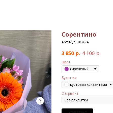
Сорентино
Артикул:
2026/4
р.
р.
3 850
4 100
Цвет
сиреневый
Букет из
кустовая хризантема
Открытка