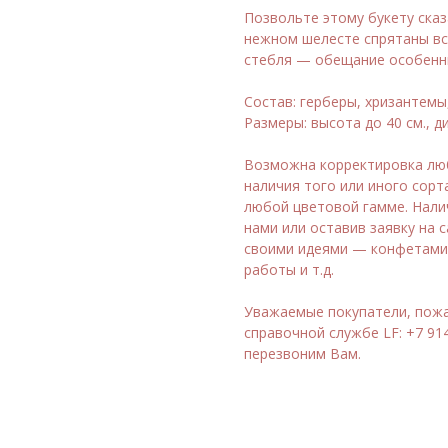
Позвольте этому букету сказа
нежном шелесте спрятаны вс
стебля — обещание особенн
⠀
Состав: герберы, хризантемы
Размеры: высота до 40 см., д
⠀
Возможна корректировка любо
наличия того или иного сорт
любой цветовой гамме. Нали
нами или оставив заявку на 
своими идеями — конфетами,
работы и т.д.
⠀
Уважаемые покупатели, пожа
справочной службе LF: +7 914
перезвоним Вам.