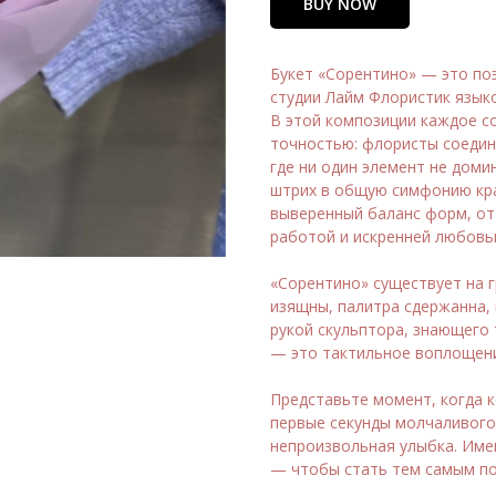
BUY NOW
Букет «Сорентино» — это по
студии Лайм Флористик язык
В этой композиции каждое с
точностью: флористы соедин
где ни один элемент не доми
штрих в общую симфонию кра
выверенный баланс форм, от
работой и искренней любовью
⠀
«Сорентино» существует на гр
изящны, палитра сдержанна, 
рукой скульптора, знающего 
— это тактильное воплощение
⠀
Представьте момент, когда 
первые секунды молчаливого 
непроизвольная улыбка. Име
— чтобы стать тем самым по
⠀