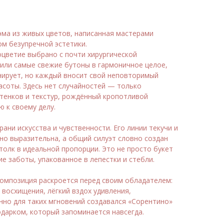
эма из живых цветов, написанная мастерами
ом безупречной эстетики.
оцветие выбрано с почти хирургической
или самые свежие бутоны в гармоничное целое,
нирует, но каждый вносит свой неповторимый
соты. Здесь нет случайностей — только
тенков и текстур, рождённый кропотливой
 к своему делу.
ани искусства и чувственности. Его линии текучи и
но выразительна, а общий силуэт словно создан
толк в идеальной пропорции. Это не просто букет
 заботы, упакованное в лепестки и стебли.
композиция раскроется перед своим обладателем:
восхищения, лёгкий вздох удивления,
нно для таких мгновений создавался «Сорентино»
дарком, который запоминается навсегда.