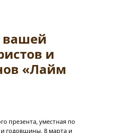
 вашей
ристов и
нов «Лайм
го презента, уместная по
и годовщины, 8 марта и