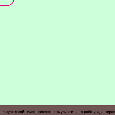
спользуется сайт, иметь возможность улучшить его работу, адапти