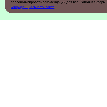
персонализировать рекомендации для вас. Заполняя форм
конфиденциальности сайта
.
ОБРАБОТКА ДАННЫХ
КОНТАКТЫ
О НАС
© 2019-2026