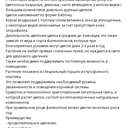
Цветоносы пазушные, длинные, часто ветвящиеся, у многих видов с
большим количеством довольно крупных цветков.
Цветок напоминает по форме бабочку.
Корни воздушные с толстым слоем веламена, иногда уплощенные,
у некоторых видов зеленоватые за счет присутствия в них
хлорофилла.
Длительность цветения цветка в среднем до 4 месяцев, что также
зависит от вида и сорта Фаленопсисов, которые при
благоприятных условиях могут цвести даже 2-3 раза в год.
Растение не любит прямых солнечных лучей, но нуждается в свете
для здорового цветения.
Также необходимо поддерживать постоянную влажность в
помещении.
Растение посажено в специальный горшок из прозрачного
пластика.
Это позволяет поддерживать необходимый уровень
увлажненности и освещения корневой системы.
Грамотно и технологично приготовленная питательная смесь, в
которой растет цветок, состоит из гипоаллергенных натуральных
компонентов.
При правильном уходе фаленопсис может цвести несколько раз в
год.
Преимущества:
- продолжительное цветение;