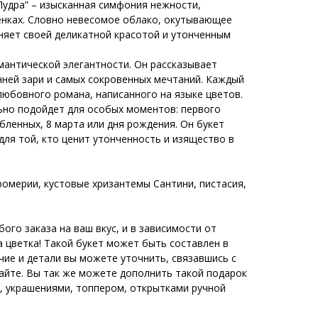
Пудра” – изысканная симфония нежности,
енках. Словно невесомое облако, окутывающее
еняет своей деликатной красотой и утонченным
мантической элегантности. Он рассказывает
нней зари и самых сокровенных мечтаний. Каждый
 любовного романа, написанного на языке цветов.
льно подойдет для особых моментов: первого
бленных, 8 марта или дня рождения. Он букет
ля той, кто ценит утонченность и изящество в
тромерии, кустовые хризантемы Сантини, пистасия,
го заказа на ваш вкус, и в зависимости от
а цветка! Такой букет может быть составлен в
чие и детали вы можете уточнить, связавшись с
сайте. Вы так же можете дополнить такой подарок
 украшениями, топпером, открытками ручной