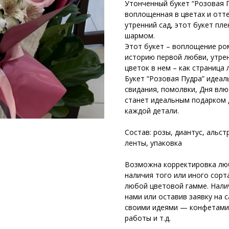
Утонченный букет “Розовая 
воплощенная в цветах и отт
утренний сад, этот букет пл
шармом.
Этот букет – воплощение ро
историю первой любви, утре
цветок в нем – как страница
Букет “Розовая Пудра” идеа
свидания, помолвки, Дня влю
станет идеальным подарком д
каждой детали.
⠀
Состав: розы, диантус, альс
ленты, упаковка
⠀
Возможна корректировка любо
наличия того или иного сорт
любой цветовой гамме. Нали
нами или оставив заявку на 
своими идеями — конфетами,
работы и т.д.
⠀